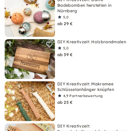
Badebomben herstellen in
Nürnberg
5,0
ab 29 €
DIY Kreativzeit: Holzbrandmalen
5,0
ab 39 €
DIY Kreativzeit: Makramee
Schlüsselanhänger knüpfen
4,9
Partnerbewertung
ab 25 €
DIY Kreativzeit: