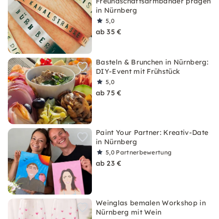
Freundschaftsarmbänder prägen
in Nürnberg
5,0
ab 35 €
Basteln & Brunchen in Nürnberg:
DIY-Event mit Frühstück
5,0
ab 75 €
Paint Your Partner: Kreativ-Date
in Nürnberg
5,0
Partnerbewertung
ab 23 €
Weinglas bemalen Workshop in
Nürnberg mit Wein