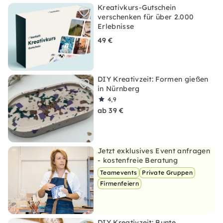
Kreativkurs-Gutschein
verschenken für über 2.000
Erlebnisse
49 €
DIY Kreativzeit: Formen gießen
in Nürnberg
4,9
ab 39 €
Jetzt exklusives Event anfragen
- kostenfreie Beratung
Teamevents
Private Gruppen
Firmenfeiern
DIY Kreativzeit: Bunte