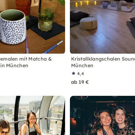
bemalen mit Matcha &
Kristallklangschalen Soun
 in München
München
4,4
ab 19 €