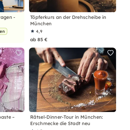
ragen -
Töpferkurs an der Drehscheibe in
München
pen
4,9
ab 85 €
paste –
Rätsel-Dinner-Tour in München:
Erschmecke die Stadt neu