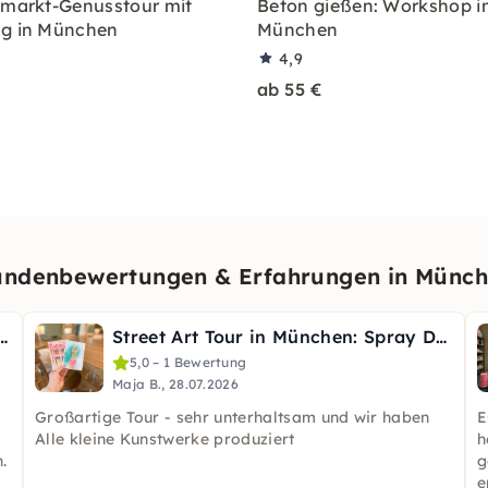
nmarkt-Genusstour mit
Beton gießen: Workshop i
ng in München
München
4,9
ab 55 €
ndenbewertungen & Erfahrungen in Münc
eam-Event mit Acryl in München
Street Art Tour in München: Spray Deine eigenen Postkarten
5,0 – 1 Bewertung
Maja B., 28.07.2026
Großartige Tour - sehr unterhaltsam und wir haben
E
Alle kleine Kunstwerke produziert
h
.
g
e