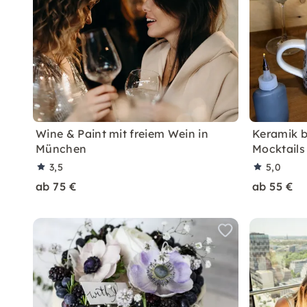
Wine & Paint mit freiem Wein in
Keramik 
München
Mocktails
3,5
5,0
ab 75 €
ab 55 €