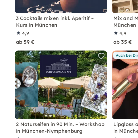
3 Cocktails mixen inkl. Aperitif –
Mix and M
Kurs in München
München
4,9
4,9
ab 59 €
ab 35 €
Auch bei Di
2 Naturseifen in 90 Min. – Workshop
Lipgloss 
in München-Nymphenburg
in Münch