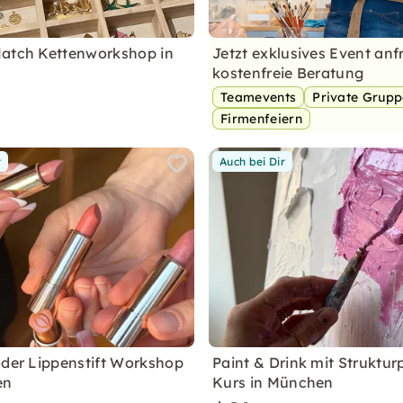
atch Kettenworkshop in
Jetzt exklusives Event anf
kostenfreie Beratung
Teamevents
Private Grup
Firmenfeiern
r
Auch bei Dir
oder Lippenstift Workshop
Paint & Drink mit Struktur
en
Kurs in München