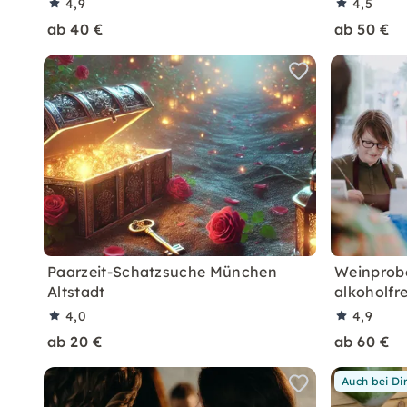
4,9
4,5
ab 40 €
ab 50 €
Paarzeit-Schatzsuche München
Weinprob
Altstadt
alkoholfr
4,0
4,9
ab 20 €
ab 60 €
Auch bei Di