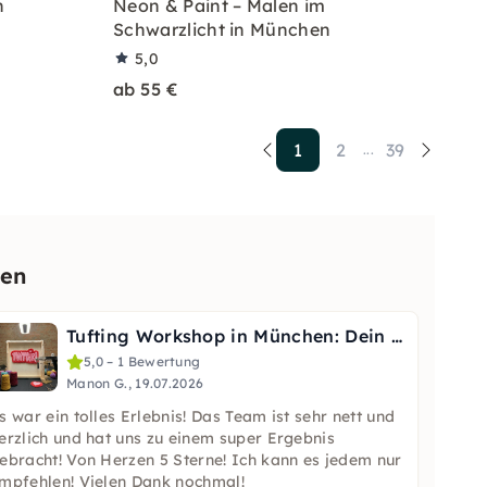
n
Neon & Paint – Malen im
Schwarzlicht in München
5,0
ab 55 €
1
2
39
...
hen
Tufting Workshop in München: Dein eigenes Kunstwerk
5,0 – 1 Bewertung
Manon G., 19.07.2026
s war ein tolles Erlebnis! Das Team ist sehr nett und
erzlich und hat uns zu einem super Ergebnis
ebracht! Von Herzen 5 Sterne! Ich kann es jedem nur
mpfehlen! Vielen Dank nochmal!