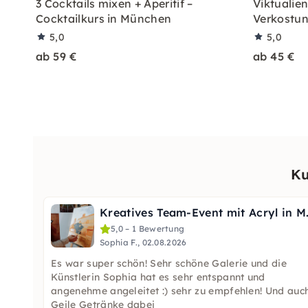
3 Cocktails mixen + Aperitif –
Viktualie
Cocktailkurs in München
Verkostu
5,0
5,0
ab 59 €
ab 45 €
Ku
Kreatives T
5,0 – 1 Bewertung
Sophia F., 02.08.2026
Es war super schön! Sehr schöne Galerie und die
Künstlerin Sophia hat es sehr entspannt und
angenehme angeleitet :) sehr zu empfehlen! Und auch
Geile Getränke dabei