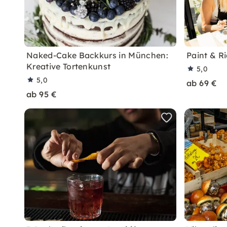
Naked-Cake Backkurs in München:
Paint & R
Kreative Tortenkunst
5,0
5,0
ab 69 €
ab 95 €