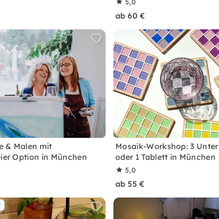
5,0
ab 60 €
e & Malen mit
Mosaik-Workshop: 3 Unter
eier Option in München
oder 1 Tablett in München
5,0
ab 55 €
r