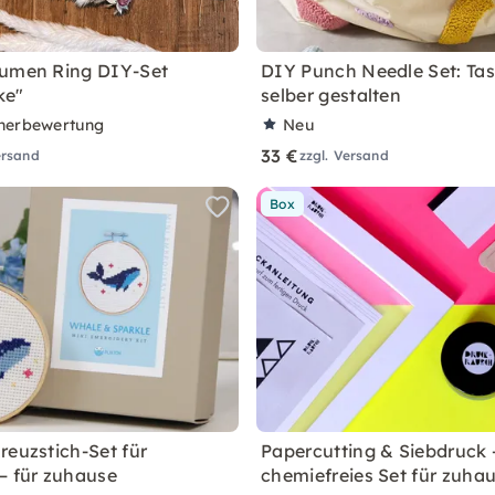
lumen Ring DIY-Set
DIY Punch Needle Set: Ta
ke"
selber gestalten
nerbewertung
Neu
33 €
ersand
zzgl. Versand
Box
reuzstich-Set für
Papercutting & Siebdruck 
– für zuhause
chemiefreies Set für zuha