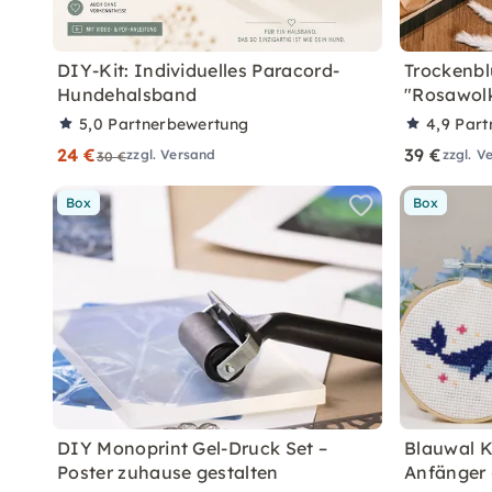
DIY-Kit: Individuelles Paracord-
Trockenb
Hundehalsband
"Rosawol
5,0
Partnerbewertung
4,9
Part
24 €
39 €
zzgl. Versand
zzgl. V
30 €
Box
Box
DIY Monoprint Gel-Druck Set –
Blauwal K
Poster zuhause gestalten
Anfänger 