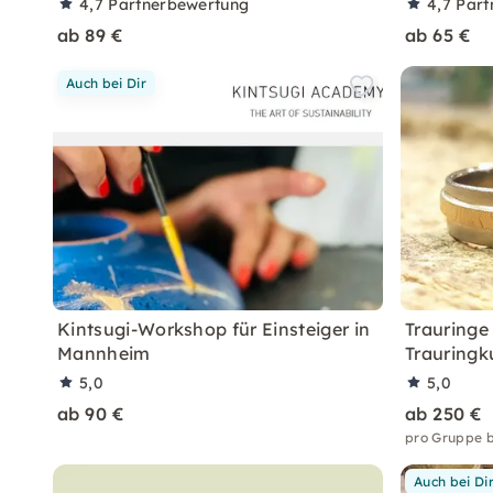
4,7
Partnerbewertung
4,7
Part
ab 89 €
ab 65 €
Auch bei Dir
Kintsugi-Workshop für Einsteiger in
Trauringe
Mannheim
Trauringk
5,0
5,0
ab 90 €
ab 250 €
pro Gruppe b
Auch bei Di