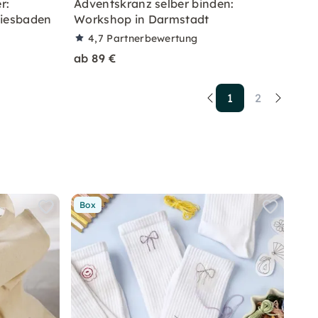
r:
Adventskranz selber binden:
iesbaden
Workshop in Darmstadt
4,7
Partnerbewertung
ab 89 €
1
2
Box