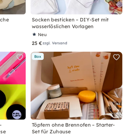
sche
Socken besticken – DIY-Set mit
wasserlöslichen Vorlagen
Neu
25 €
zzgl. Versand
Box
–
Töpfern ohne Brennofen – Starter-
use
Set für Zuhause