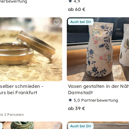
nerbewertung
4,9
ab 60 €
Auch bei Dir
 selber schmieden -
Vasen gestalten in der Nä
urs bei Frankfurt
Darmstadt
5,0
Partnerbewertung
ab 39 €
is 2 Personen
r
Auch bei Dir