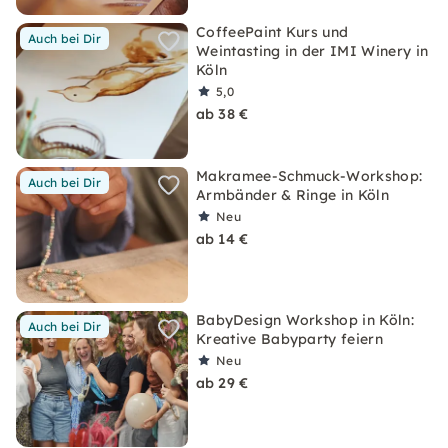
CoffeePaint Kurs und
Auch bei Dir
Weintasting in der IMI Winery in
Köln
5,0
ab 38 €
Makramee-Schmuck-Workshop:
Auch bei Dir
Armbänder & Ringe in Köln
Neu
ab 14 €
BabyDesign Workshop in Köln:
Auch bei Dir
Kreative Babyparty feiern
Neu
ab 29 €