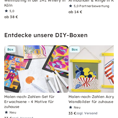
Weintasting in der IMI Winery in
Armbänder & Ringe in Köl
Köln
5,0
Partnerbewertung
5,0
ab 14 €
ab 38 €
Entdecke unsere DIY-Boxen
Box
Box
Malen-nach-Zahlen-Set für
Malen-nach-Zahlen Acryl-S
Erwachsene – 4 Motive für
Wandbilder für zuhause
zuhause
Neu
Neu
33 €
zzgl. Versand