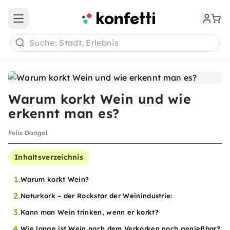
Open main menu
Suche: Stadt, Erlebnis
Warum korkt Wein und wie
erkennt man es?
Felix Dangel
Inhaltsverzeichnis
1.
Warum korkt Wein?
2.
Naturkork – der Rockstar der Weinindustrie:
3.
Kann man Wein trinken, wenn er korkt?
4.
Wie lange ist Wein nach dem Verkorken noch genießbar?