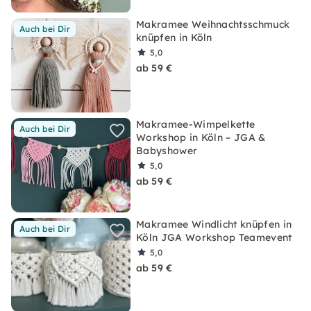
Makramee Weihnachtsschmuck
Auch bei Dir
knüpfen in Köln
5,0
ab 59 €
Makramee-Wimpelkette
Auch bei Dir
Workshop in Köln – JGA &
Babyshower
5,0
ab 59 €
Makramee Windlicht knüpfen in
Auch bei Dir
Köln JGA Workshop Teamevent
5,0
ab 59 €