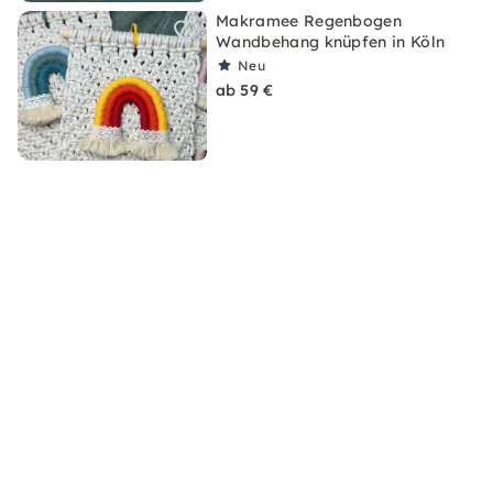
Makramee Regenbogen
Wandbehang knüpfen in Köln
Neu
ab 59 €
Makramee-Blumenampel-Kurs in
Köln – inkl. Pflanze
Neu
ab 59 €
Das könnte Dich auch interessieren:
Was ist Makramee? Alles Wichtige zur Makramee-Kunst