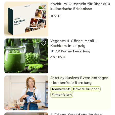
Kochkurs-Gutschein für über 800
kulinarische Erlebnisse
109 €
Veganes 4-Gänge-Menü –
Kochkurs in Leipzig
5,0
Partnerbewertung
ab 109 €
Jetzt exklusives Event anfragen
- kostenfreie Beratung
Teamevents
Private Gruppen
Firmenfeiern
4-Gänge-Streetfood kochen