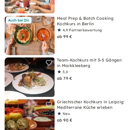
Meal Prep & Batch Cooking
Auch bei Dir
Kochkurs in Berlin
4,9
Partnerbewertung
ab 99 €
Team-Kochkurs mit 3–5 Gängen
in Markkleeberg
5,0
ab 79 €
Griechischer Kochkurs in Leipzig:
Mediterrane Küche erleben
Neu
ab 90 €