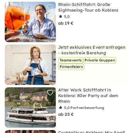
Rhein-Schifffahrt: Große
Sightseeing-Tour ab Koblenz
5,0
ab 19 €
Jetzt exklusives Event anfragen
- kostenfreie Beratung
Teamevents
Private Gruppen
Firmenfeiern
After Work Schifffahrt in
Koblenz: 80er Party auf dem
Rhein
5,0
Partnerbewertung
ab 25 €
Cocktailkurs Koblenz: Mix-Spaß