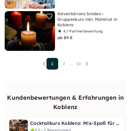
Adventskranz binden –
Gruppenkurs inkl. Material in
Koblenz
4,7
Partnerbewertung
ab 89 €
1
2
10
...
Kundenbewertungen & Erfahrungen in
Koblenz
Cocktailkurs Koblenz: Mix-Spaß für JGA & Teamevent
5,0 – 2 Bewertungen