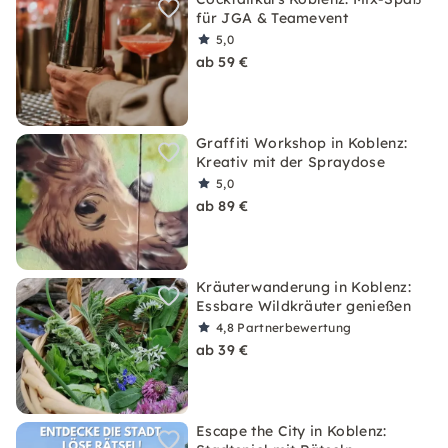
für JGA & Teamevent
5,0
ab 59 €
Graffiti Workshop in Koblenz:
Kreativ mit der Spraydose
5,0
ab 89 €
Kräuterwanderung in Koblenz:
Essbare Wildkräuter genießen
4,8
Partnerbewertung
ab 39 €
Escape the City in Koblenz: