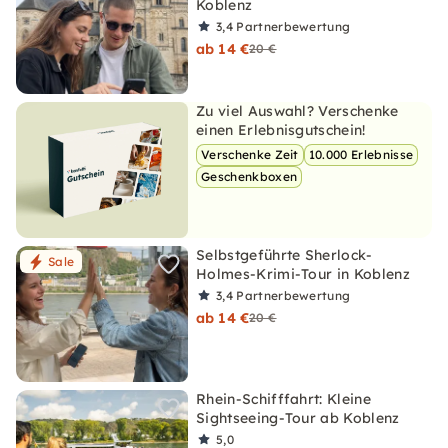
Koblenz
3,4
Partnerbewertung
ab 14 €
20 €
Zu viel Auswahl? Verschenke
einen Erlebnisgutschein!
Verschenke Zeit
10.000 Erlebnisse
Geschenkboxen
Selbstgeführte Sherlock-
Sale
Holmes-Krimi-Tour in Koblenz
3,4
Partnerbewertung
ab 14 €
20 €
Rhein-Schifffahrt: Kleine
Sightseeing-Tour ab Koblenz
5,0