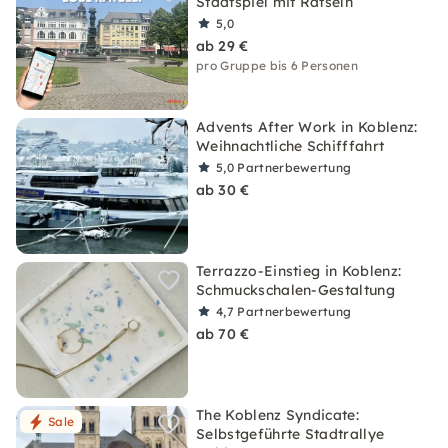
Stadtspiel mit Rätseln
5,0
ab 29 €
pro Gruppe bis 6 Personen
Advents After Work in Koblenz:
Weihnachtliche Schifffahrt
5,0
Partnerbewertung
ab 30 €
Terrazzo-Einstieg in Koblenz:
Schmuckschalen-Gestaltung
4,7
Partnerbewertung
ab 70 €
The Koblenz Syndicate:
Sale
Selbstgeführte Stadtrallye