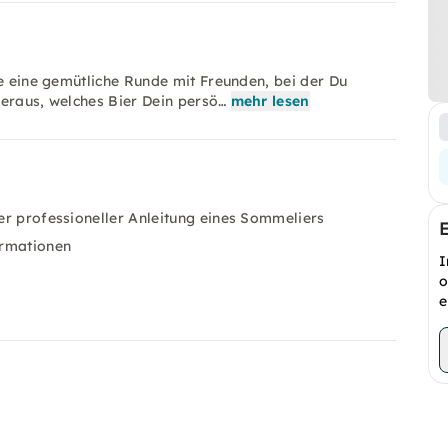
be eine gemütliche Runde mit Freunden, bei der Du
heraus, welches Bier Dein persö…
mehr lesen
ter professioneller Anleitung eines Sommeliers
ormationen
I
o
e