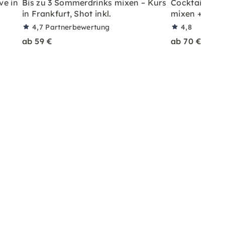
ve in
Bis zu 3 Sommerdrinks mixen – Kurs
Cocktailkurs: 
in Frankfurt, Shot inkl.
mixen + Shot 
4,7
Partnerbewertung
4,8
ab 59 €
ab 70 €