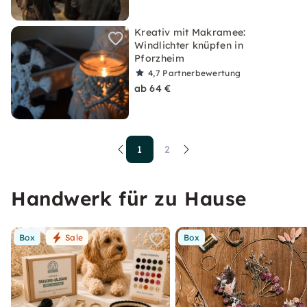
Kreativ mit Makramee:
Windlichter knüpfen in
Pforzheim
4,7
Partnerbewertung
ab 64 €
1
2
Handwerk für zu Hause
Box
Sale
Box