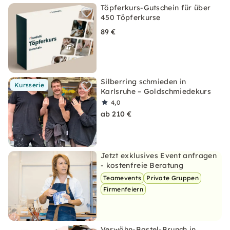
Töpferkurs-Gutschein für über
450 Töpferkurse
89 €
Silberring schmieden in
Kursserie
Karlsruhe – Goldschmiedekurs
4,0
ab 210 €
Jetzt exklusives Event anfragen
- kostenfreie Beratung
Teamevents
Private Gruppen
Firmenfeiern
Verwöhn-Bastel-Brunch in