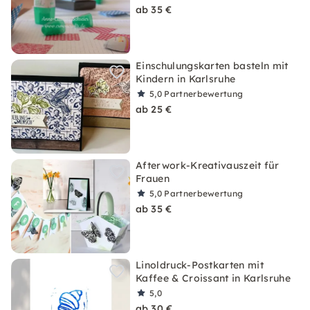
ab 35 €
Einschulungskarten basteln mit
Kindern in Karlsruhe
5,0
Partnerbewertung
ab 25 €
Afterwork-Kreativauszeit für
Frauen
5,0
Partnerbewertung
ab 35 €
Linoldruck-Postkarten mit
Kaffee & Croissant in Karlsruhe
5,0
ab 30 €