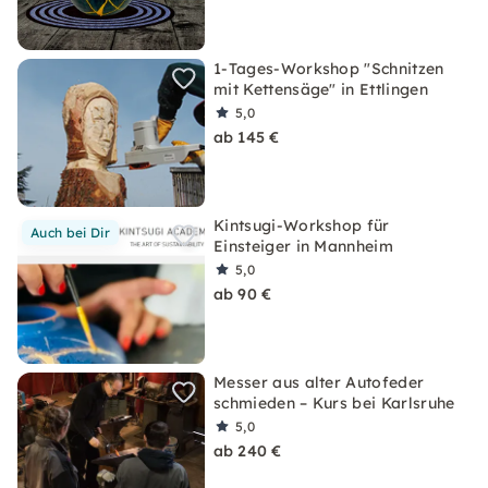
1-Tages-Workshop "Schnitzen
mit Kettensäge" in Ettlingen
5,0
ab 145 €
Kintsugi-Workshop für
Auch bei Dir
Einsteiger in Mannheim
5,0
ab 90 €
Messer aus alter Autofeder
schmieden – Kurs bei Karlsruhe
5,0
ab 240 €