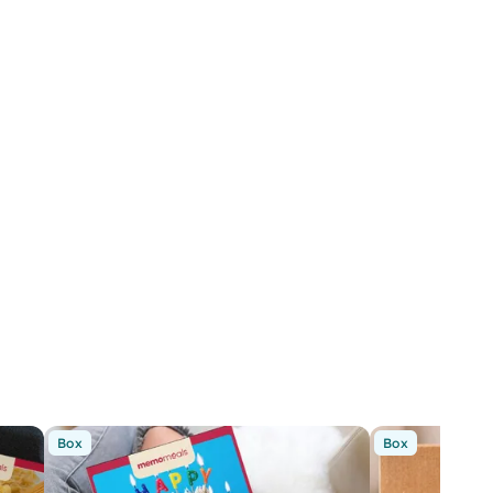
Box
Box