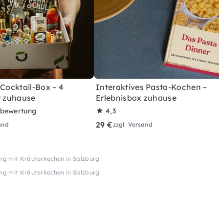
 Cocktail-Box – 4
Interaktives Pasta-Kochen –
r zuhause
Erlebnisbox zuhause
rbewertung
4,3
29 €
and
zzgl. Versand
g mit Kräuterkochen in Salzburg
g mit Kräuterkochen in Salzburg