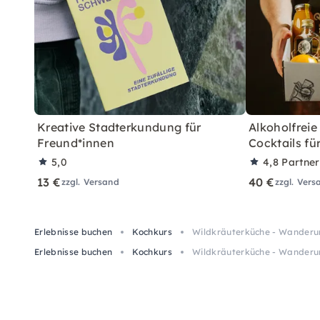
Kreative Stadterkundung für
Alkoholfreie
Freund*innen
Cocktails fü
5,0
4,8
Partne
13 €
40 €
zzgl. Versand
zzgl. Vers
Erlebnisse buchen
Kochkurs
Wildkräuterküche - Wanderun
Erlebnisse buchen
Kochkurs
Wildkräuterküche - Wanderun