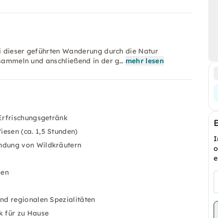
ei dieser geführten Wanderung durch die Natur
 sammeln und anschließend in der g…
mehr lesen
Erfrischungsgetränk
esen (ca. 1,5 Stunden)
I
ndung von Wildkräutern
o
e
pen
nd regionalen Spezialitäten
k für zu Hause