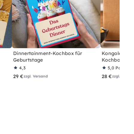
Dinnertainment-Kochbox für
Kongolesisch
Geburtstage
Kochbox für 
4,3
5,0
Partner
29 €
28 €
zzgl. Versand
zzgl. Versa