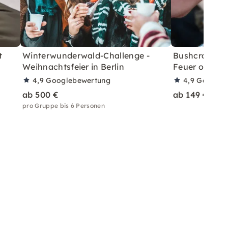
t
Winterwunderwald-Challenge -
Bushcraft Bas
Weihnachtsfeier in Berlin
Feuer ohne F
4,9
Googlebewertung
4,9
Googleb
ab 500 €
ab 149 €
pro Gruppe bis 6 Personen