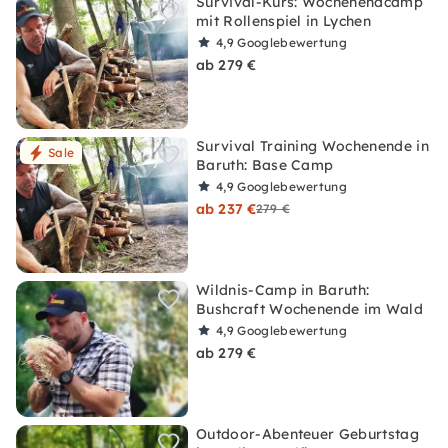
Survival-Kurs: Wochenendcamp
mit Rollenspiel in Lychen
4,9
Googlebewertung
ab 279 €
Survival Training Wochenende in
Sale
Baruth: Base Camp
4,9
Googlebewertung
ab 237 €
279 €
Wildnis-Camp in Baruth:
Bushcraft Wochenende im Wald
4,9
Googlebewertung
ab 279 €
Outdoor-Abenteuer Geburtstag