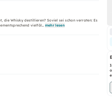
, die Whisky destillieren? Soviel sei schon verraten: Es
dementsprechend vielfäl…
mehr lesen
I
o
e