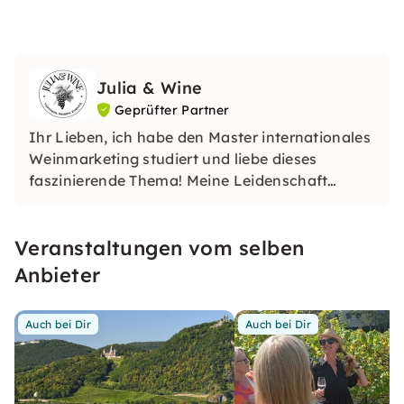
Julia & Wine
Geprüfter Partner
Ihr Lieben, ich habe den Master internationales
Weinmarketing studiert und liebe dieses
faszinierende Thema! Meine Leidenschaft
möchte ich bei verschiedenen Touren mit Euch
teilen: Weinverkostungen, eine
Veranstaltungen vom selben
weinthematische Tour durch Bonn/Köln oder
Tagesreisen in Weinregionen.
Anbieter
Auch bei Dir
Auch bei Dir