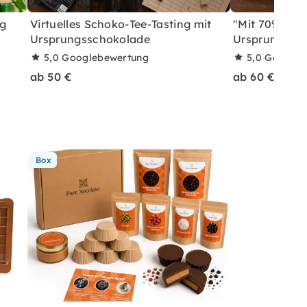
ng
Virtuelles Schoko-Tee-Tasting mit
"Mit 70% um d
Ursprungsschokolade
Ursprungssc
5,0
Googlebewertung
5,0
Googleb
ab 50 €
ab 60 €
Box