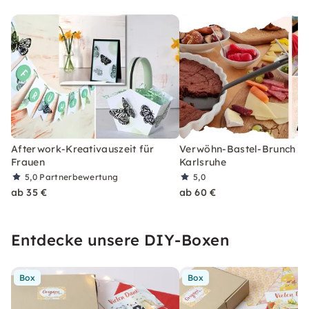
Afterwork-Kreativauszeit für
Verwöhn-Bastel-Brunch in
Frauen
Karlsruhe
5,0
Partnerbewertung
5,0
ab 35 €
ab 60 €
Entdecke unsere DIY-Boxen
Box
Box