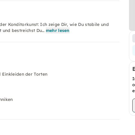
der Konditorkunst: Ich zeige Dir, wie Du stabile und
st und bestreichst Du…
mehr lesen
 Einkleiden der Torten
I
o
e
hniken