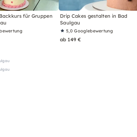
Backkurs für Gruppen
Drip Cakes gestalten in Bad
gau
Saulgau
bewertung
5,0
Googlebewertung
ab 149 €
ulgau
ulgau