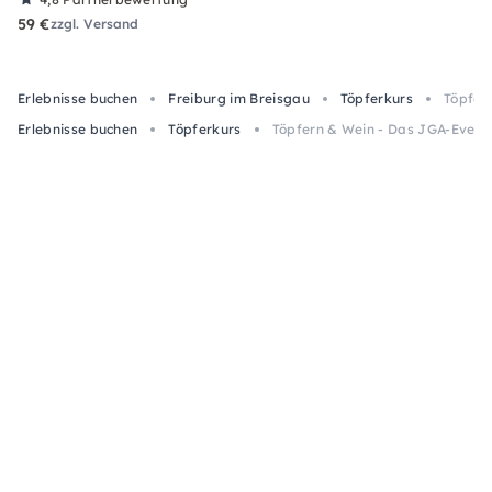
59 €
zzgl. Versand
Erlebnisse buchen
Freiburg im Breisgau
Töpferkurs
Töpfer
Erlebnisse buchen
Töpferkurs
Töpfern & Wein - Das JGA-Event 