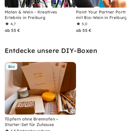
Malen & Wein - Kreatives
Paint Your Partner Porträ
Erlebnis in Freiburg
mit Bio-Wein in Freiburg
4,7
5,0
ab 55 €
ab 55 €
Entdecke unsere DIY-Boxen
Box
Töpfern ohne Brennofen –
Starter-Set für Zuhause
4,8
Partnerbewertung