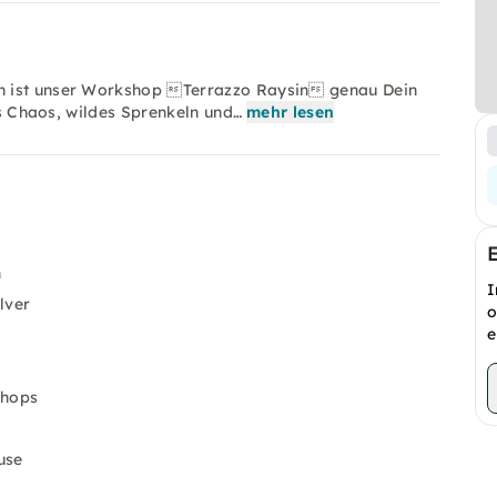
n ist unser Workshop Terrazzo Raysin genau Dein
hes Chaos, wildes Sprenkeln und…
mehr lesen
n
I
lver
o
e
shops
use