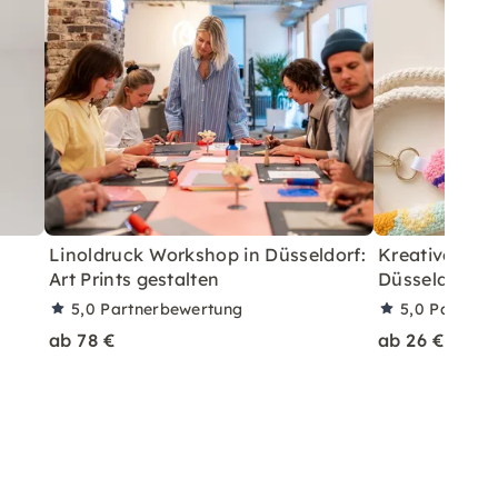
Linoldruck Workshop in Düsseldorf:
Kreativer Ma
Art Prints gestalten
Düsseldorf
5,0
Partnerbewertung
5,0
Partner
ab 78 €
ab 26 €