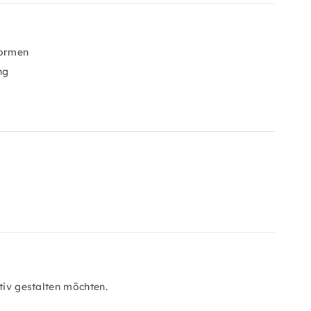
formen
ng
tiv gestalten möchten.