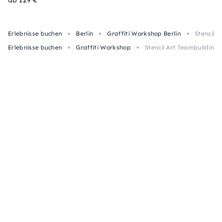
ab 129 €
Erlebnisse buchen
Berlin
Graffiti Workshop Berlin
Stencil 
Erlebnisse buchen
Graffiti Workshop
Stencil Art Teambuilding