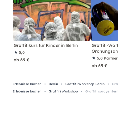
Graffitikurs für Kinder in Berlin
Graffiti-Wor
Ordnungsamt
5,0
5,0
Partne
ab 69 €
ab 69 €
Erlebnisse buchen
Berlin
Graffiti Workshop Berlin
Gra
Erlebnisse buchen
Graffiti Workshop
Graffiti sprayen le