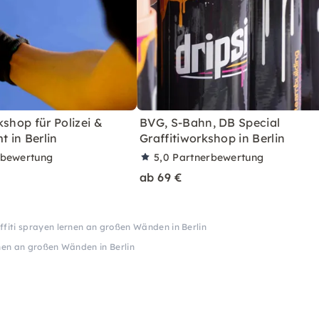
kshop für Polizei &
BVG, S-Bahn, DB Special
 in Berlin
Graffitiworkshop in Berlin
rbewertung
5,0
Partnerbewertung
ab 69 €
ffiti sprayen lernen an großen Wänden in Berlin
rnen an großen Wänden in Berlin