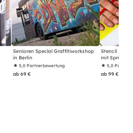
Senioren Special Graffitiworkshop
Stencil Art 
in Berlin
mit Sprühdose
5,0
Partnerbewertung
5,0
Partner
ab 69 €
ab 99 €