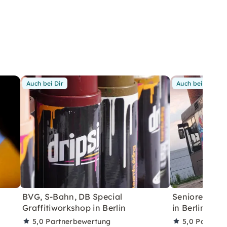
Auch bei Dir
Auch bei Dir
BVG, S-Bahn, DB Special
Senioren Spec
Graffitiworkshop in Berlin
in Berlin
5,0
Partnerbewertung
5,0
Partner