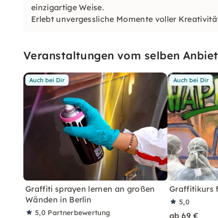
einzigartige Weise.
Erlebt unvergessliche Momente voller Kreativitä
Veranstaltungen vom selben Anbiet
Auch bei Dir
Auch bei Dir
Graffiti sprayen lernen an großen
Graffitikurs 
Wänden in Berlin
5,0
5,0
Partnerbewertung
ab 69 €