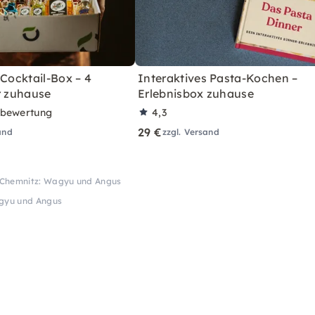
 Cocktail-Box – 4
Interaktives Pasta-Kochen –
r zuhause
Erlebnisbox zuhause
rbewertung
4,3
29 €
and
zzgl. Versand
n Chemnitz: Wagyu und Angus
agyu und Angus