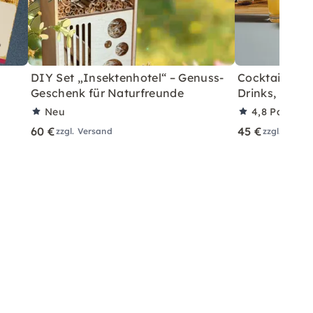
DIY Set „Insektenhotel“ – Genuss-
Cocktail-Box 
Geschenk für Naturfreunde
Drinks, mit/o
Neu
4,8
Partner
60 €
45 €
zzgl. Versand
zzgl. Versa