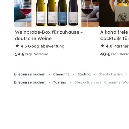
Weinprobe-Box für zuhause –
Alkoholfreie
deutsche Weine
Cocktails fü
4,3
Googlebewertung
4,8
Partne
59 €
40 €
zzgl. Versand
zzgl. Vers
Erlebnisse buchen
Chemnitz
Tasting
Steak-Tasting i
Erlebnisse buchen
Tasting
Steak-Tasting in Chemnitz: W