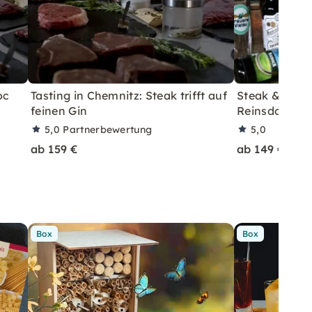
oc
Tasting in Chemnitz: Steak trifft auf
Steak & Bier-
feinen Gin
Reinsdorf
5,0
Partnerbewertung
5,0
ab 159 €
ab 149 €
Box
Box