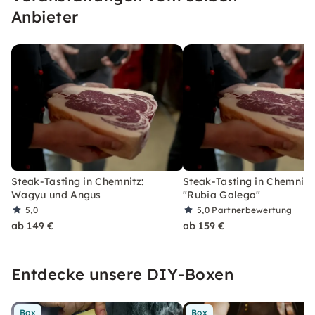
Fachwissen weiter.
Anbieter
Steak-Tasting in Chemnitz:
Steak-Tasting in Chemnitz
Wagyu und Angus
"Rubia Galega"
5,0
5,0
Partnerbewertung
ab 149 €
ab 159 €
Entdecke unsere DIY-Boxen
Box
Box