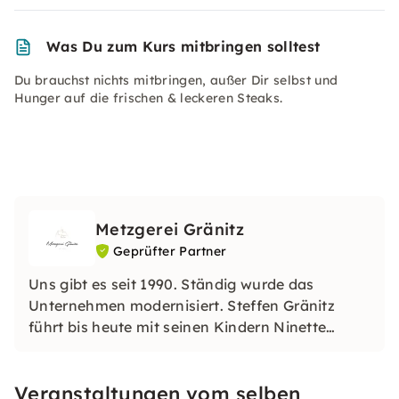
Was Du zum Kurs mitbringen solltest
Du brauchst nichts mitbringen, außer Dir selbst und
Hunger auf die frischen & leckeren Steaks.
Metzgerei Gränitz
Geprüfter Partner
Uns gibt es seit 1990. Ständig wurde das
Unternehmen modernisiert. Steffen Gränitz
führt bis heute mit seinen Kindern Ninette
Gränitz und Benny Gränitz, nun schon die 5.
Generation das Familienunternehmen, mit sehr
Veranstaltungen vom selben
viel Fleiß, Ehrgeiz, Zielstrebigkeit und