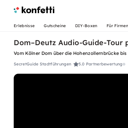
Erlebnisse
Gutscheine
DIY-Boxen
Für Firme
Dom–Deutz Audio-Guide-Tour p
Vom Kölner Dom über die Hohenzollernbrücke bis z
SecretGuide Stadtführungen
5.0
Partnerbewertung