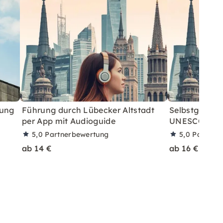
rung
Führung durch Lübecker Altstadt
Selbstgeführ
per App mit Audioguide
UNESCO-Kon
5,0
Partnerbewertung
5,0
Partner
ab 14 €
ab 16 €