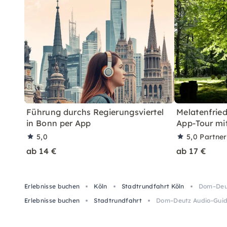
Führung durchs Regierungsviertel
Melatenfried
in Bonn per App
App-Tour mi
5,0
5,0
Partne
ab 14 €
ab 17 €
Erlebnisse buchen
Köln
Stadtrundfahrt Köln
Dom–Deut
Erlebnisse buchen
Stadtrundfahrt
Dom–Deutz Audio-Guide