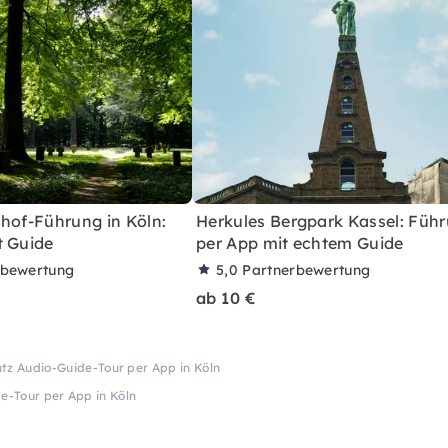
hof-Führung in Köln:
Herkules Bergpark Kassel: Füh
t Guide
per App mit echtem Guide
rbewertung
5,0
Partnerbewertung
ab 10 €
z Audio-Guide-Tour per App in Köln
-Tour per App in Köln