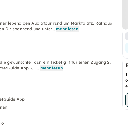
einer lebendigen Audiotour rund um Marktplatz, Rathaus
len Dir spannend und unter…
mehr lesen
e die gewünschte Tour, ein Ticket gilt für einen Zugang 2.
cretGuide App 3. L…
mehr lesen
I
o
e
retGuide App
nnen
io