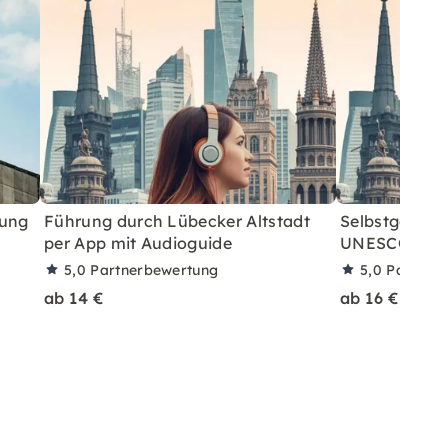
rung
Führung durch Lübecker Altstadt
Selbstgeführ
per App mit Audioguide
UNESCO-Kon
5,0
Partnerbewertung
5,0
Partner
ab 14 €
ab 16 €