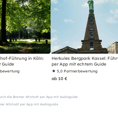
hof-Führung in Köln:
Herkules Bergpark Kassel: Füh
t Guide
per App mit echtem Guide
rbewertung
5,0
Partnerbewertung
ab 10 €
rch die Bremer Altstadt per App mit Audioguide
mer Altstadt per App mit Audioguide