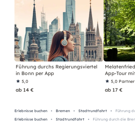
Führung durchs Regierungsviertel
Melatenfried
in Bonn per App
App-Tour mi
5,0
5,0
Partne
ab 14 €
ab 17 €
Erlebnisse buchen
Bremen
Stadtrundfahrt
Führung du
Erlebnisse buchen
Stadtrundfahrt
Führung durch die Bre