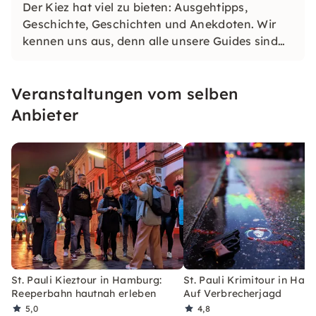
Der Kiez hat viel zu bieten: Ausgehtipps,
Geschichte, Geschichten und Anekdoten. Wir
kennen uns aus, denn alle unsere Guides sind
Anwohner:innen aus St. Pauli. Unsere Tour ist
ungeschminkt und individuell. Sie verkleidet
Veranstaltungen vom selben
sich nicht, sondern ist 100% authentisch!
Anbieter
St. Pauli Kieztour in Hamburg:
St. Pauli Krimitour in Ham
Reeperbahn hautnah erleben
Auf Verbrecherjagd
5,0
4,8