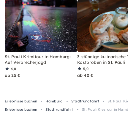
St. Pauli Krimitour in Hamburg:
3-stündige kulinarische To
Auf Verbrecherjagd
Kostproben in St. Pauli
4,8
5,0
ab 25 €
ab 40 €
Erlebnisse buchen
Hamburg
Stadtrundfahrt
St. Pauli Kie
Erlebnisse buchen
Stadtrundfahrt
St. Pauli Kieztour in Hamb