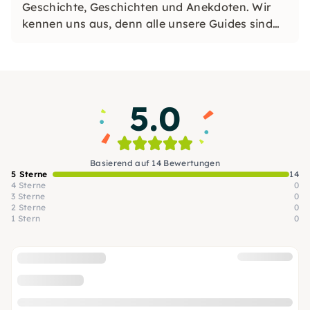
Geschichte, Geschichten und Anekdoten. Wir
kennen uns aus, denn alle unsere Guides sind
Anwohner:innen aus St. Pauli. Unsere Tour ist
ungeschminkt und individuell. Sie verkleidet
sich nicht, sondern ist 100% authentisch!
5.0
Basierend auf 14 Bewertungen
5 Sterne
14
4 Sterne
0
3 Sterne
0
2 Sterne
0
1 Stern
0