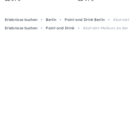
Erlebnisse buchen
Berlin
Paint and Drink Berlin
Abstrakt-Ma
Erlebnisse buchen
Paint and Drink
Abstrakt-Malkurs an der Hav