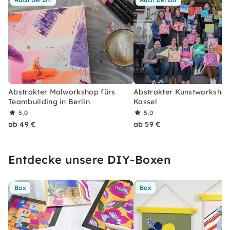
Abstrakter Malworkshop fürs
Abstrakter Kunstworkshop
Teambuilding in Berlin
Kassel
5,0
5,0
ab 49 €
ab 59 €
Entdecke unsere DIY-Boxen
Box
Box