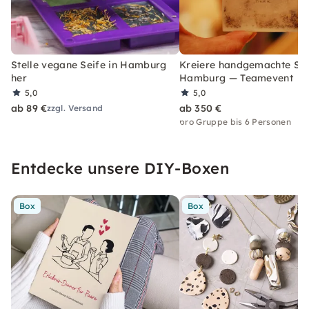
Stelle vegane Seife in Hamburg
Kreiere handgemachte Sei
her
Hamburg — Teamevent
5,0
5,0
ab 89 €
ab 350 €
zzgl. Versand
pro Gruppe bis 6 Personen
Entdecke unsere DIY-Boxen
Box
Box