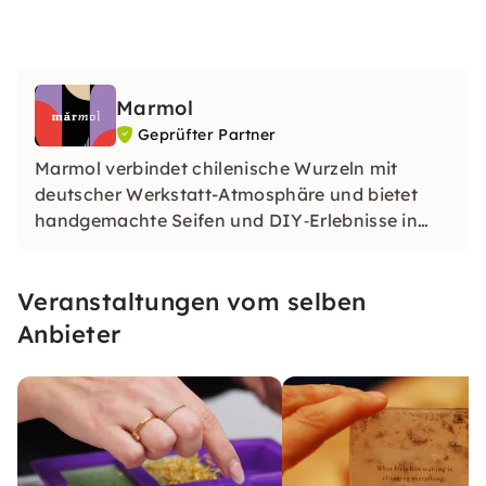
Marmol
Geprüfter Partner
Marmol verbindet chilenische Wurzeln mit
deutscher Werkstatt-Atmosphäre und bietet
handgemachte Seifen und DIY‑Erlebnisse in
Hamburg. In ihren Workshops schenkst du dir
Zeit zum Gestalten, Entspannen und
Veranstaltungen vom selben
Bewußtsein erleben.
Anbieter