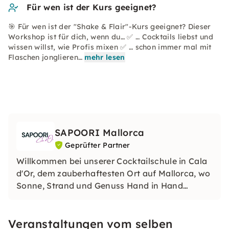
Für wen ist der Kurs geeignet?
🎯 Für wen ist der "Shake & Flair"-Kurs geeignet? Dieser
Workshop ist für dich, wenn du… ✅ … Cocktails liebst und
wissen willst, wie Profis mixen ✅ … schon immer mal mit
Flaschen jonglieren…
mehr lesen
SAPOORI Mallorca
Geprüfter Partner
Willkommen bei unserer Cocktailschule in Cala
d'Or, dem zauberhaftesten Ort auf Mallorca, wo
Sonne, Strand und Genuss Hand in Hand
gehen! Unsere Barschule in Cala Dor ist mehr
als nur eine Schule - sie ist eine Oase der
Veranstaltungen vom selben
Kreativität, des Geschmacks und des Spaßes.