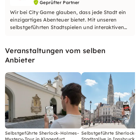
Geprüfter Partner
Wir bei City Game glauben, dass jede Stadt ein
einzigartiges Abenteuer bietet. Mit unseren
selbstgeführten Stadtspielen und interaktiven
Touren kannst du Städte auf eine ganz neue Art
entdecken. Löse herausfordernde Rätsel,
Veranstaltungen vom selben
entdecke versteckte Juwelen und lerne etwas
Neues, während du die Stadt erkundest.
Anbieter
Selbstgeführte Sherlock-Holmes-
Selbstgeführte Sherlock-
Mystery-Tour in Klagenfurt
Stadtrallye in Innsbruck