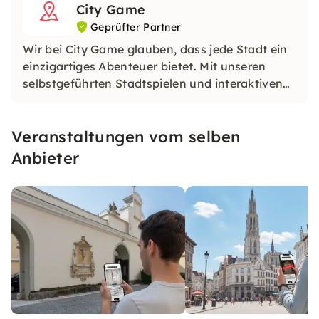
City Game
Geprüfter Partner
Wir bei City Game glauben, dass jede Stadt ein
einzigartiges Abenteuer bietet. Mit unseren
selbstgeführten Stadtspielen und interaktiven
Touren kannst du Städte auf eine ganz neue Art
entdecken. Löse herausfordernde Rätsel,
Veranstaltungen vom selben
entdecke versteckte Juwelen und lerne etwas
Neues, während du die Stadt erkundest.
Anbieter