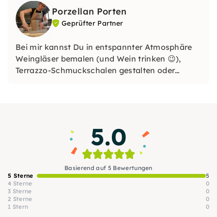
Porzellan Porten
Geprüfter Partner
Bei mir kannst Du in entspannter Atmosphäre
Weingläser bemalen (und Wein trinken 😉),
Terrazzo-Schmuckschalen gestalten oder
Becher aus Porzellan gießen. Egal ob
Anfänger:in oder kreativ erfahren: Bei mir steht
der Spaß am Gestalten und eine inspirierende
Auszeit vom Alltag im Mittelpunkt.
5.0
Basierend auf 5 Bewertungen
5 Sterne
5
4 Sterne
0
3 Sterne
0
2 Sterne
0
1 Stern
0