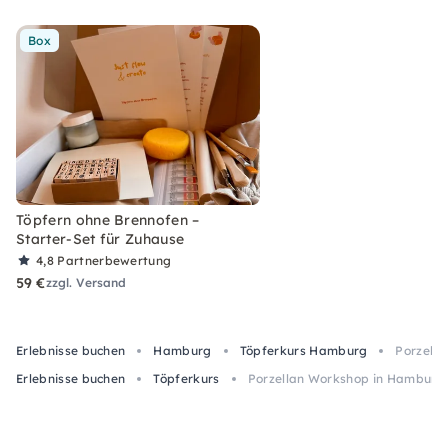
Box
Töpfern ohne Brennofen –
Starter-Set für Zuhause
4,8
Partnerbewertung
59 €
zzgl. Versand
Erlebnisse buchen
Hamburg
Töpferkurs Hamburg
Porzella
Erlebnisse buchen
Töpferkurs
Porzellan Workshop in Hamburg: