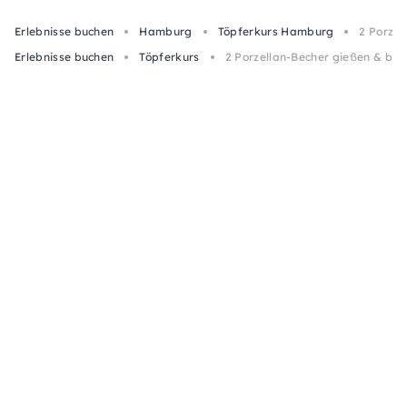
Erlebnisse buchen
Hamburg
Töpferkurs Hamburg
2 Porze
Erlebnisse buchen
Töpferkurs
2 Porzellan-Becher gießen & be