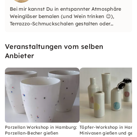
Bei mir kannst Du in entspannter Atmosphäre
Weingläser bemalen (und Wein trinken 😉),
Terrazzo-Schmuckschalen gestalten oder
Becher aus Porzellan gießen. Egal ob
Anfänger:in oder kreativ erfahren: Bei mir steht
Veranstaltungen vom selben
der Spaß am Gestalten und eine inspirierende
Auszeit vom Alltag im Mittelpunkt.
Anbieter
Porzellan Workshop in Hamburg:
Töpfer-Workshop in Hamb
Porzellan-Becher gießen
Minivasen gießen und gest