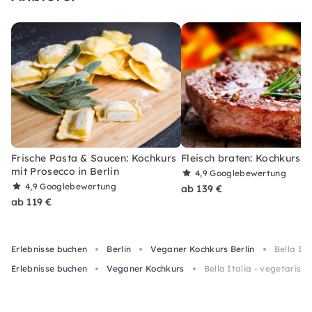
Frische Pasta & Saucen: Kochkurs
Fleisch braten: Kochkurs in
mit Prosecco in Berlin
4,9
Googlebewertung
4,9
Googlebewertung
ab 139 €
ab 119 €
Erlebnisse buchen
Berlin
Veganer Kochkurs Berlin
Bella Ita
Erlebnisse buchen
Veganer Kochkurs
Bella Italia - vegetarisch