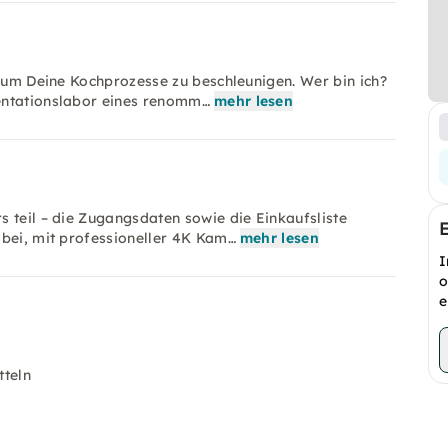
, um Deine Kochprozesse zu beschleunigen. Wer bin ich?
entationslabor eines renomm…
mehr lesen
 teil – die Zugangsdaten sowie die Einkaufsliste
abei, mit professioneller 4K Kam…
mehr lesen
I
o
e
tteln