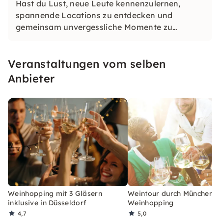
Hast du Lust, neue Leute kennenzulernen,
spannende Locations zu entdecken und
gemeinsam unvergessliche Momente zu
erleben? Ob beim Weinhopping, Singalong,
Pubquiz oder CityTasting – bei
Eventpuls
Veranstaltungen vom selben
erwarten dich Events, die begeistern, verbinden
und lange in Erinnerung bleiben.
Anbieter
Weinhopping mit 3 Gläsern
Weintour durch München:
inklusive in Düsseldorf
Weinhopping
4,7
5,0