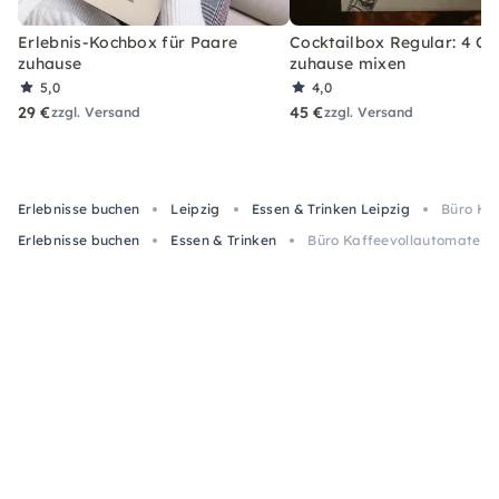
Erlebnis-Kochbox für Paare
Cocktailbox Regular: 4 Co
zuhause
zuhause mixen
5,0
4,0
29 €
45 €
zzgl. Versand
zzgl. Versand
Erlebnisse buchen
Leipzig
Essen & Trinken Leipzig
Büro Kaf
Erlebnisse buchen
Essen & Trinken
Büro Kaffeevollautomaten op