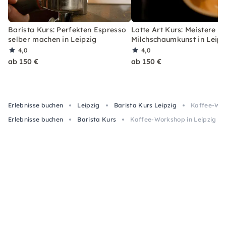
Barista Kurs: Perfekten Espresso
Latte Art Kurs: Meistere di
selber machen in Leipzig
Milchschaumkunst in Leipz
4,0
4,0
ab 150 €
ab 150 €
Erlebnisse buchen
Leipzig
Barista Kurs Leipzig
Kaffee-Wor
Erlebnisse buchen
Barista Kurs
Kaffee-Workshop in Leipzig –