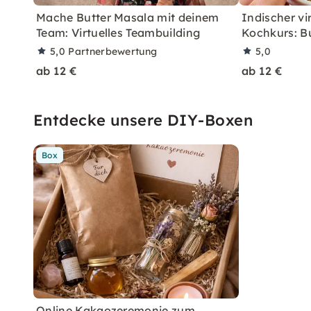
Mache Butter Masala mit deinem
Indischer vi
Team: Virtuelles Teambuilding
Kochkurs: B
5,0
Partnerbewertung
5,0
ab 12 €
ab 12 €
Entdecke unsere DIY-Boxen
Box
Online Kakaozeremonie zum