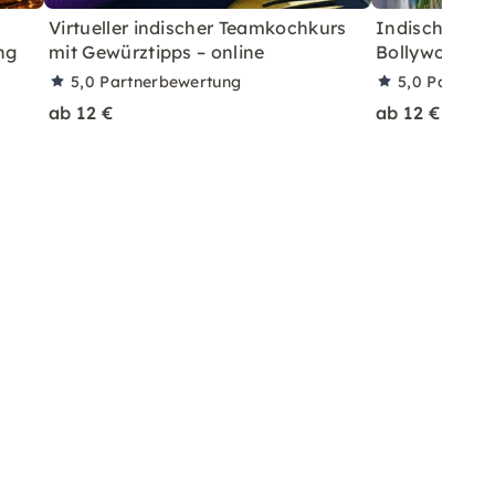
Virtueller indischer Teamkochkurs
Indischer Ge
ng
mit Gewürztipps – online
Bollywood-Tan
5,0
Partnerbewertung
5,0
Partner
ab 12 €
ab 12 €