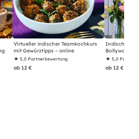
Virtueller indischer Teamkochkurs
Indischer Ge
ng
mit Gewürztipps – online
Bollywood-Tan
5,0
Partnerbewertung
5,0
Partner
ab 12 €
ab 12 €