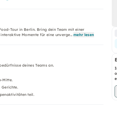
ood-Tour in Berlin. Bring dein Team mit einer
 interaktive Momente für eine unverge…
mehr lesen
bedürfnisse deines Teams an.
I
o
e
-Mitte.
 Gerichte.
naktivitäten teil.