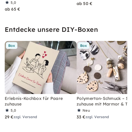
5,0
ab 50 €
ab 65 €
Entdecke unsere DIY-Boxen
Box
Box
Erlebnis-Kochbox für Paare
Polymerton-Schmuck – Set
zuhause
zuhause mit Marmor & Ter
5,0
Neu
29 €
33 €
zzgl. Versand
zzgl. Versand