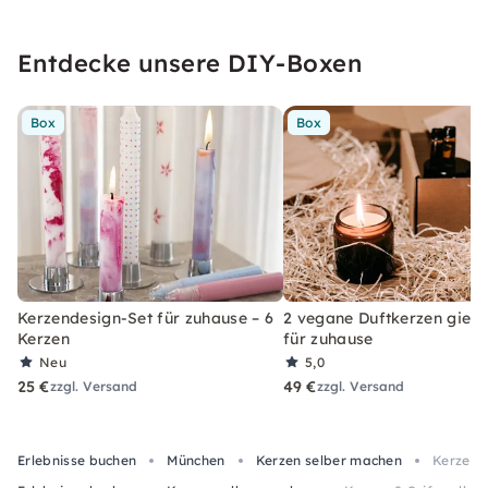
Entdecke unsere DIY-Boxen
Box
Box
Kerzendesign-Set für zuhause – 6
2 vegane Duftkerzen gieße
Kerzen
für zuhause
Neu
5,0
25 €
49 €
zzgl. Versand
zzgl. Versand
Erlebnisse buchen
München
Kerzen selber machen
Kerzen 