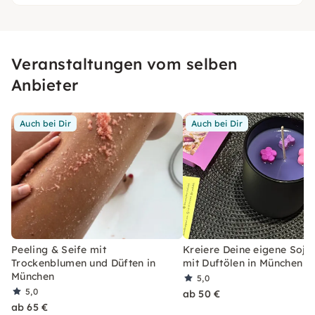
Veranstaltungen vom selben
Anbieter
Auch bei Dir
Auch bei Dir
Peeling & Seife mit
Kreiere Deine eigene Soja
Trockenblumen und Düften in
mit Duftölen in München
München
5,0
5,0
ab 50 €
ab 65 €