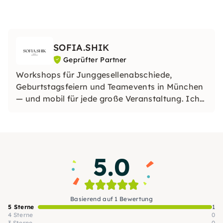
SOFIA.SHIK
Geprüfter Partner
Workshops für Junggesellenabschiede,
Geburtstagsfeiern und Teamevents in München
— und mobil für jede große Veranstaltung. Ich
kann meine Workshops auch in jede Stadt in
Deutschland oder sogar im Ausland bringen,
sodass deine Veranstaltung wirklich einzigartig
wird, wo auch immer du bist
5.0
Basierend auf 1 Bewertung
5 Sterne
1
4 Sterne
0
3 Sterne
0