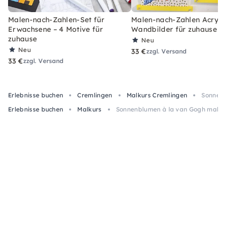
Malen-nach-Zahlen-Set für
Malen-nach-Zahlen Acryl-S
Erwachsene – 4 Motive für
Wandbilder für zuhause
zuhause
Neu
Neu
33 €
zzgl. Versand
33 €
zzgl. Versand
Erlebnisse buchen
Cremlingen
Malkurs Cremlingen
Sonnenb
Erlebnisse buchen
Malkurs
Sonnenblumen à la van Gogh malen 