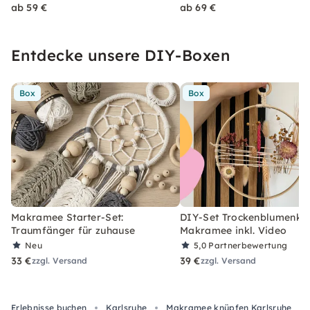
ab 59 €
ab 69 €
Entdecke unsere DIY-Boxen
Box
Box
Makramee Starter-Set:
DIY-Set Trockenblumenkra
Traumfänger für zuhause
Makramee inkl. Video
Neu
5,0
Partnerbewertung
33 €
39 €
zzgl. Versand
zzgl. Versand
Erlebnisse buchen
Karlsruhe
Makramee knüpfen Karlsruhe