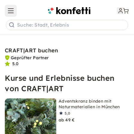
Open main menu
Suche: Stadt, Erlebnis
CRAFT|ART buchen
Geprüfter Partner
5.0
Kurse und Erlebnisse buchen
von CRAFT|ART
Adventskranz binden mit
Naturmaterialien in München
5,0
ab 49 €